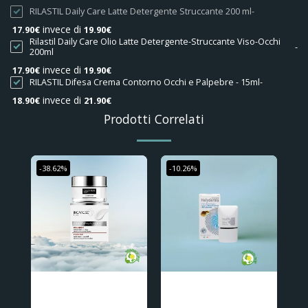
RILASTIL Daily Care Latte Detergente Struccante 200 ml
-
invece di
17.90
€
19.90
€
Rilastil Daily Care Olio Latte Detergente-Struccante Viso-Occhi
-
200ml
invece di
17.90
€
19.90
€
RILASTIL Difesa Crema Contorno Occhi e Palpebre - 15ml
-
invece di
18.90
€
21.90
€
Prodotti Correlati
-38.62%
-10.26%
Incarose Concentrati
HELYDERMA CREMA VISO
Puri Collagene Crema
BAVA DI LUMACA E