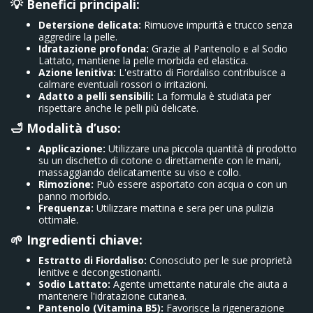
💡 Benefici principali:
Detersione delicata:
Rimuove impurità e trucco senza
aggredire la pelle.
Idratazione profonda:
Grazie al Pantenolo e al Sodio
Lattato, mantiene la pelle morbida ed elastica.
Azione lenitiva:
L'estratto di Fiordaliso contribuisce a
calmare eventuali rossori o irritazioni.
Adatto a pelli sensibili:
La formula è studiata per
rispettare anche le pelli più delicate.
🛁 Modalità d’uso:
Applicazione:
Utilizzare una piccola quantità di prodotto
su un dischetto di cotone o direttamente con le mani,
massaggiando delicatamente su viso e collo.
Rimozione:
Può essere asportato con acqua o con un
panno morbido.
Frequenza:
Utilizzare mattina e sera per una pulizia
ottimale.
🌱 Ingredienti chiave:
Estratto di Fiordaliso:
Conosciuto per le sue proprietà
lenitive e decongestionanti.
Sodio Lattato:
Agente umettante naturale che aiuta a
mantenere l'idratazione cutanea.
Pantenolo (Vitamina B5):
Favorisce la rigenerazione