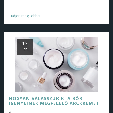
meg, amelyeket szeretek. Tudja meg, hogyan tarthatja
meg bőrét egészségesen és ragyogóan!
Tudjon meg többet
13
Jan
HOGYAN VÁLASSZUK KI A BŐR
IGÉNYEINEK MEGFELELŐ ARCKRÉMET
01/13/2025 08:39 AM