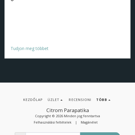
Ebből a blogbejegyzésből megtudhatja, hogyan válasszon
megfelelő arckrémet az Ön speciális bőrszükségleteinek
megfelelően. A száraz bőrtől a zsíros bőrig megvizsgáljuk
a különböző krémformákat, és azt, hogy milyen
összetevőket kell keresned a lehető legjobb eredmény
elérése érdekében.
Tudjon meg többet
KEZDŐLAP
ÜZLET
RECENSIONI
TÖBB
Citrom Parapatika
Copyright © 2026 Minden jog fenntartva
Felhasználási feltételek
|
Magánélet