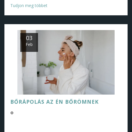
Tudjon meg többet
03
Feb
BŐRÁPOLÁS AZ ÉN BŐRÖMNEK
02/03/2025 09:39 PM
Ebben a bejegyzésben a napi bőrápolási rutinomról
fogunk beszélni, hasznos tippeket és termékeket osztunk