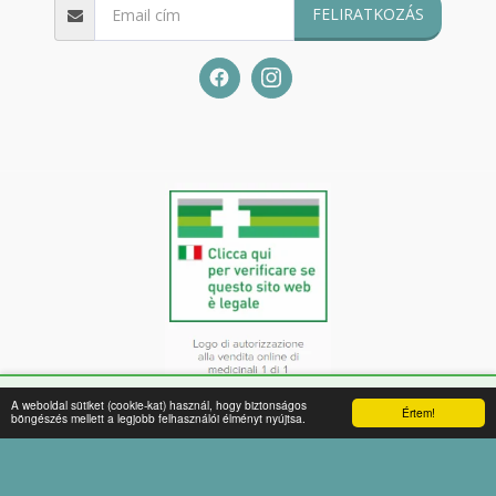
FELIRATKOZÁS
🔒
Secure site
– Protected payments with:
A weboldal sütiket (cookie-kat) használ, hogy biztonságos
Értem!
böngészés mellett a legjobb felhasználói élményt nyújtsa.