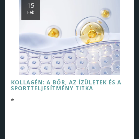
15
Feb
KOLLAGÉN: A BŐR, AZ ÍZÜLETEK ÉS A
SPORTTELJESÍTMÉNY TITKA
02/15/2025 04:15 PM
Fedezze fel, hogy a kollagén hogyan javíthatja bőre
egészségét, erősítheti ízületeit és javíthatja
sportteljesítményét. Legújabb bejegyzésünkben
megvizsgáljuk a kollagén számos jótékony hatását, és
azt, hogyan illesztheti be a legjobban a napi rutinjába.