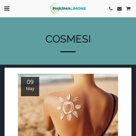
COSMESI
09
May