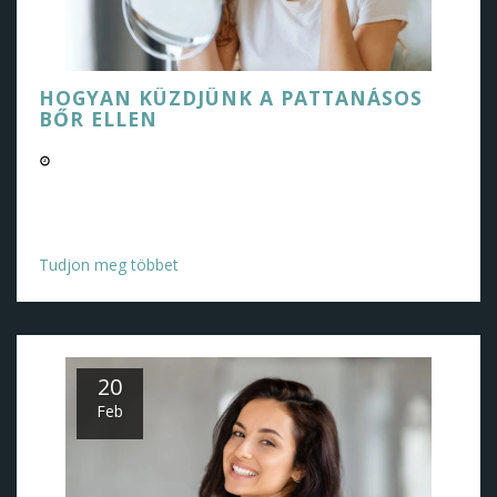
HOGYAN KÜZDJÜNK A PATTANÁSOS
BŐR ELLEN
03/17/2025 01:35 PM
Hogyan védekezzünk a pattanásos bőr ellen a RILASTIL
termékcsalád speciális termékeivel.
Tudjon meg többet
20
Feb