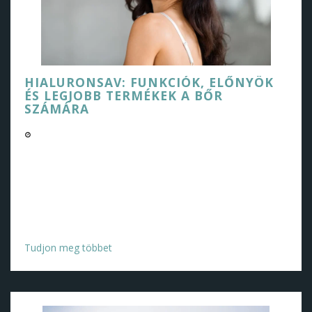
HIALURONSAV: FUNKCIÓK, ELŐNYÖK
ÉS LEGJOBB TERMÉKEK A BŐR
SZÁMÁRA
02/20/2025 11:03 AM
Tudjon meg mindent a hialuronsavról: a bőr egészségét
szolgáló alapvető funkcióitól kezdve az arcra gyakorolt ​​
rendkívüli előnyökig. Ebben a bejegyzésben a piacon
található legjobb termékeket is megvizsgáljuk, hogy ezt
az erőteljes hidratálót a mindennapi szépségápolási
rutinjába integrálhassuk.
Tudjon meg többet