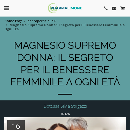
Home Page
per saperne di più
Magnesio Supremo Donna: Il Segreto per il Benessere Femminile a
Ogni Età
MAGNESIO SUPREMO
DONNA: IL SEGRETO
PER IL BENESSERE
FEMMINILE A OGNI ETÀ
Dott.ssa Silvia Strigazzi
16
Feb
16