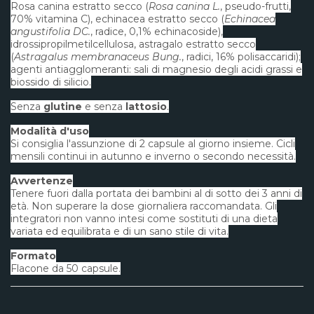
Rosa canina estratto secco (
Rosa canina L.
, pseudo-frutti,
70% vitamina C), echinacea estratto secco (
Echinacea
angustifolia DC.
, radice, 0,1% echinacoside),
idrossipropilmetilcellulosa, astragalo estratto secco
(
Astragalus membranaceus Bung.
, radici, 16% polisaccaridi);
agenti antiagglomeranti: sali di magnesio degli acidi grassi e
biossido di silicio.
Senza
glutine
e senza
lattosio
.
Modalità d'uso
Si consiglia l'assunzione di 2 capsule al giorno insieme. Cicli
mensili continui in autunno e inverno o secondo necessità.
Avvertenze
Tenere fuori dalla portata dei bambini al di sotto dei 3 anni di
età. Non superare la dose giornaliera raccomandata. Gli
integratori non vanno intesi come sostituti di una dieta
variata ed equilibrata e di un sano stile di vita.
Formato
Flacone da 50 capsule.