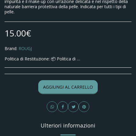
impurità e il make-up con un’azione delicata e nel rispetto della
naturale barriera protettiva della pelle. Indicata per tutti i tipi di
pelle.
15.00
€
Brand:
ROUGJ
Politica di Restituzione:
📦 Politica di Reso – Parafarmacia Limone Ai sensi del D.Lgs. 206/2005, il cliente ha diritto di recedere dall’acquisto entro 14 giorni lavorativi dalla data di ricezione dei prodotti, senza obbligo di fornire motivazioni. ✉️ Come esercitare il diritto di recesso: Per esercitare il diritto di recesso è necessario inviare una comunicazione scritta a: 📧 info@parafarmacialimone.com indicando: il numero d’ordine i prodotti che si intendono restituire ✅ Condizioni di restituzione: I prodotti devono essere integri, non utilizzati e nella confezione originale sigillata Il reso deve essere effettuato entro 14 giorni dalla ricezione ❌ Non si accettano resi di: prodotti aperti o utilizzati integratori alimentari cosmetici dispositivi medici farmaci da banco (per motivi igienici e sanitari – art. 59 Codice del Consumo) 💸 Spese di spedizione per il reso: Le spese di spedizione per la restituzione sono a carico del cliente, salvo errore o difetto imputabile a Parafarmacia Limone. 💰 Modalità di rimborso: Una volta ricevuti e verificati i prodotti restituiti, provvederemo al rimborso entro 14 giorni lavorativi, utilizzando lo stesso metodo di pagamento usato per l’acquisto. Le spese di spedizione iniziali non verranno rimborsate. 📞 Contatti per assistenza: 📧 Email: info@parafarmacialimone.com 📞 Telefono: +39 0365 193020 Parafarmacia Limone di Silvia Strigazzi e C. S.A.S. Pavia (Pv) Italy, piazza Castello 19 cap 27100 Telefono : +39 03651930206 REA : PV-301274 P.IVA : 02787080189 Email: parafarmacialimone@gmail.com
AGGIUNGI AL CARRELLO
Ulteriori informazioni