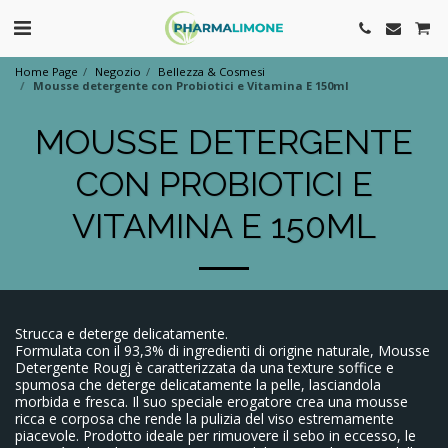
Home Page
Negozio
Bellezza & Cosmesi
Mousse detergente con Probiotici e Vitamina E 150ml
MOUSSE DETERGENTE
CON PROBIOTICI E
VITAMINA E 150ML
Strucca e deterge delicatamente.
Formulata con il 93,3% di ingredienti di origine naturale, Mousse
Detergente Rougj è caratterizzata da una texture soffice e
spumosa che deterge delicatamente la pelle, lasciandola
morbida e fresca. Il suo speciale erogatore crea una mousse
ricca e corposa che rende la pulizia del viso estremamente
piacevole. Prodotto ideale per rimuovere il sebo in eccesso, le