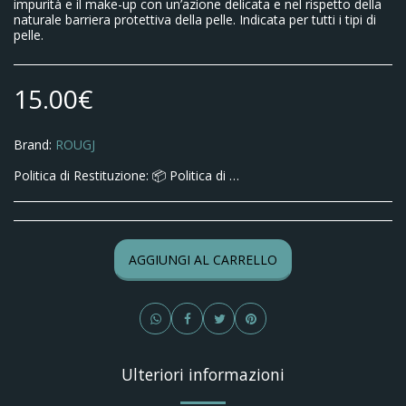
impurità e il make-up con un’azione delicata e nel rispetto della
naturale barriera protettiva della pelle. Indicata per tutti i tipi di
pelle.
15.00
€
Brand:
ROUGJ
Politica di Restituzione:
📦 Politica di Reso – Parafarmacia Limone Ai sensi del D.Lgs. 206/2005, il cliente ha diritto di recedere dall’acquisto entro 14 giorni lavorativi dalla data di ricezione dei prodotti, senza obbligo di fornire motivazioni. ✉️ Come esercitare il diritto di recesso: Per esercitare il diritto di recesso è necessario inviare una comunicazione scritta a: 📧 info@parafarmacialimone.com indicando: il numero d’ordine i prodotti che si intendono restituire ✅ Condizioni di restituzione: I prodotti devono essere integri, non utilizzati e nella confezione originale sigillata Il reso deve essere effettuato entro 14 giorni dalla ricezione ❌ Non si accettano resi di: prodotti aperti o utilizzati integratori alimentari cosmetici dispositivi medici farmaci da banco (per motivi igienici e sanitari – art. 59 Codice del Consumo) 💸 Spese di spedizione per il reso: Le spese di spedizione per la restituzione sono a carico del cliente, salvo errore o difetto imputabile a Parafarmacia Limone. 💰 Modalità di rimborso: Una volta ricevuti e verificati i prodotti restituiti, provvederemo al rimborso entro 14 giorni lavorativi, utilizzando lo stesso metodo di pagamento usato per l’acquisto. Le spese di spedizione iniziali non verranno rimborsate. 📞 Contatti per assistenza: 📧 Email: info@parafarmacialimone.com 📞 Telefono: +39 0365 193020 Parafarmacia Limone di Silvia Strigazzi e C. S.A.S. Pavia (Pv) Italy, piazza Castello 19 cap 27100 Telefono : +39 03651930206 REA : PV-301274 P.IVA : 02787080189 Email: parafarmacialimone@gmail.com
AGGIUNGI AL CARRELLO
Ulteriori informazioni