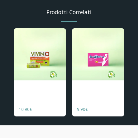
Prodotti Correlati
Vivin C- 20 compresse
BuscofenAct 400 mg - 12
effervescenti con
cpr molli
Il Vivin C è un farmaco in
BuscofenAct 400 mg è un
Vitamina C
compresse effervescenti
farmaco a base di
contenente 330 mg di
ibuprofene, indicato per
10.90
€
9.90
€
acido acetilsalicilico e
il trattamento
200 mg di acido
sintomatico di dolori da
ascorbico (vitamina C)
lievi a moderati, come
per compressa. È
mal di testa, mal di denti
indicato per il
e dolori mestruali,
trattamento sintomatico
nonché per febbre e
di mal di testa, mal di
dolore associati al
denti, nevralgie, dolori
comune raffreddore. È